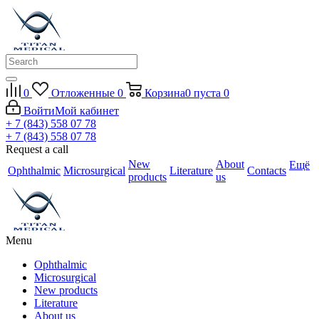
0
Отложенные
0
Корзина
0
пуста
0
Войти
Мой кабинет
+ 7 (843) 558 07 78
+ 7 (843) 558 07 78
Request a call
New
About
Ещё
Ophthalmic
Microsurgical
Literature
Contacts
products
us
Menu
Ophthalmic
Microsurgical
New products
Literature
About us