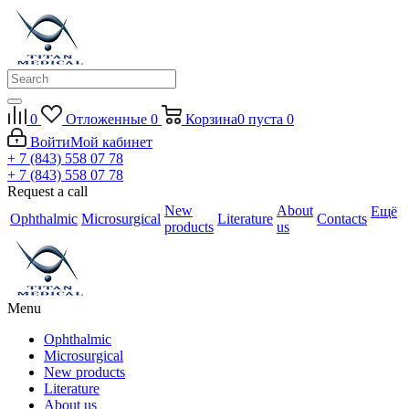
0
Отложенные
0
Корзина
0
пуста
0
Войти
Мой кабинет
+ 7 (843) 558 07 78
+ 7 (843) 558 07 78
Request a call
New
About
Ещё
Ophthalmic
Microsurgical
Literature
Contacts
products
us
Menu
Ophthalmic
Microsurgical
New products
Literature
About us