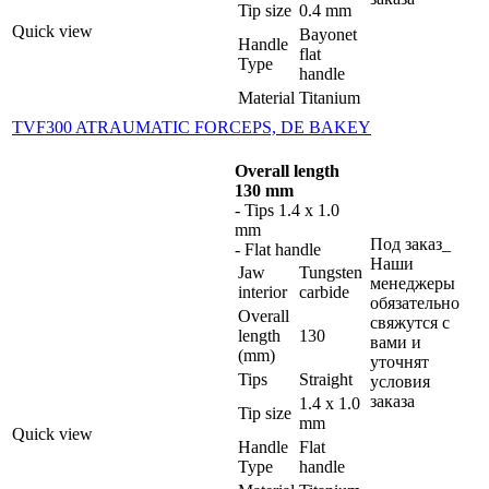
Tip size
0.4 mm
Quick view
Bayonet
Handle
flat
Type
handle
Material
Titanium
TVF300 ATRAUMATIC FORCEPS, DE BAKEY
Overall length
130 mm
- Tips 1.4 x 1.0
mm
Под заказ_
- Flat handle
Наши
Jaw
Tungsten
менеджеры
interior
carbide
обязательно
Overall
свяжутся с
length
130
вами и
(mm)
уточнят
Tips
Straight
условия
заказа
1.4 x 1.0
Tip size
mm
Quick view
Handle
Flat
Type
handle