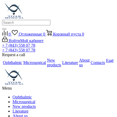
0
Отложенные
0
Корзина
0
пуста
0
Войти
Мой кабинет
+ 7 (843) 558 07 78
+ 7 (843) 558 07 78
Request a call
New
About
Ещё
Ophthalmic
Microsurgical
Literature
Contacts
products
us
Menu
Ophthalmic
Microsurgical
New products
Literature
About us