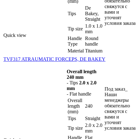
обязательно
(mm)
свяжутся с
De
вами и
Tips
Bakey,
уточнят
Straight
условия заказа
1.0 x 1.0
Tip size
mm
Quick view
Handle
Round
Type
handle
Material
Titanium
TVF317 ATRAUMATIC FORCEPS, DE BAKEY
Overall length
240 mm
- Tips
2.0 x 2.0
mm
Под заказ_
- Flat handle
Наши
менеджеры
Overall
обязательно
length
240
свяжутся с
(mm)
вами и
Tips
Straight
уточнят
2.0 x 2.0
Tip size
условия заказа
mm
Handle
Flat