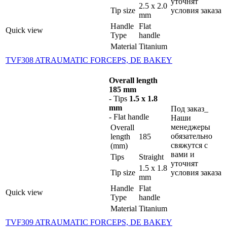
уточнят
2.5 x 2.0
Tip size
условия заказа
mm
Handle
Flat
Quick view
Type
handle
Material
Titanium
TVF308 ATRAUMATIC FORCEPS, DE BAKEY
Overall length
185 mm
- Tips
1.5 x 1.8
mm
Под заказ_
- Flat handle
Наши
менеджеры
Overall
обязательно
length
185
свяжутся с
(mm)
вами и
Tips
Straight
уточнят
1.5 x 1.8
Tip size
условия заказа
mm
Handle
Flat
Quick view
Type
handle
Material
Titanium
TVF309 ATRAUMATIC FORCEPS, DE BAKEY