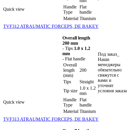
mm
Handle
Flat
Quick view
Type
handle
Material
Titanium
TVF312 ATRAUMATIC FORCEPS, DE BAKEY
Overall length
200 mm
- Tips
1.0 x 1.2
mm
Под заказ_
- Flat handle
Наши
менеджеры
Overall
обязательно
length
200
свяжутся с
(mm)
вами и
Tips
Straight
уточнят
1.0 x 1.2
Tip size
условия заказа
mm
Handle
Flat
Quick view
Type
handle
Material
Titanium
TVF313 ATRAUMATIC FORCEPS, DE BAKEY