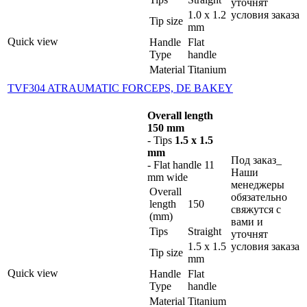
уточнят
1.0 x 1.2
условия заказа
Tip size
mm
Quick view
Handle
Flat
Type
handle
Material
Titanium
TVF304 ATRAUMATIC FORCEPS, DE BAKEY
Overall length
150 mm
- Tips
1.5 x 1.5
mm
Под заказ_
- Flat handle 11
Наши
mm wide
менеджеры
Overall
обязательно
length
150
свяжутся с
(mm)
вами и
Tips
Straight
уточнят
1.5 x 1.5
условия заказа
Tip size
mm
Quick view
Handle
Flat
Type
handle
Material
Titanium