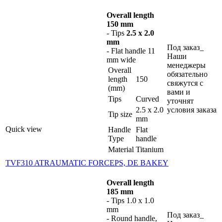
Overall length
150 mm
- Tips
2.5 x 2.0
mm
Под заказ_
- Flat handle 11
Наши
mm wide
менеджеры
Overall
обязательно
length
150
свяжутся с
(mm)
вами и
Tips
Curved
уточнят
2.5 x 2.0
условия заказа
Tip size
mm
Quick view
Handle
Flat
Type
handle
Material
Titanium
TVF310 ATRAUMATIC FORCEPS, DE BAKEY
Overall length
185 mm
- Tips 1.0 x 1.0
mm
Под заказ_
- Round handle,