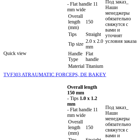
Под заказ_
- Flat handle 11
Наши
mm wide
менеджеры
Overall
обязательно
length
150
свяжутся с
(mm)
вами и
Tips
Straight
уточнят
2.0 x 2.0
условия заказа
Tip size
mm
Quick view
Handle
Flat
Type
handle
Material
Titanium
TVF303 ATRAUMATIC FORCEPS, DE BAKEY
Overall length
150 mm
- Tips
1.0 x 1.2
mm
Под заказ_
- Flat handle 11
Наши
mm wide
менеджеры
Overall
обязательно
length
150
свяжутся с
(mm)
вами и
Tips
Straight