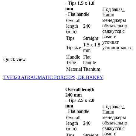
- Tips
1.5 x 1.8
mm
Под заказ_
- Flat handle
Наши
менеджеры
Overall
обязательно
length
240
свяжутся с
(mm)
вами и
Tips
Straight
уточнят
1.5 x 1.8
Tip size
условия заказа
mm
Handle
Flat
Quick view
Type
handle
Material
Titanium
TVF320 ATRAUMATIC FORCEPS, DE BAKEY
Overall length
240 mm
- Tips
2.5 x 2.0
mm
Под заказ_
- Flat handle
Наши
менеджеры
Overall
обязательно
length
240
свяжутся с
(mm)
вами и
Tips
Straight