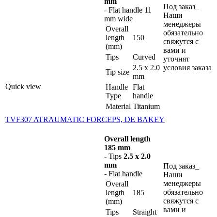
mm
Под заказ_
- Flat handle 11
Наши
mm wide
менеджеры
Overall
обязательно
length
150
свяжутся с
(mm)
вами и
Tips
Curved
уточнят
2.5 x 2.0
условия заказа
Tip size
mm
Quick view
Handle
Flat
Type
handle
Material
Titanium
TVF307 ATRAUMATIC FORCEPS, DE BAKEY
Overall length
185 mm
- Tips
2.5 x 2.0
mm
Под заказ_
- Flat handle
Наши
менеджеры
Overall
обязательно
length
185
свяжутся с
(mm)
вами и
Tips
Straight