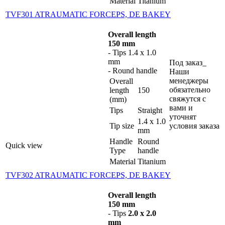
Material
Titanium
TVF301 ATRAUMATIC FORCEPS, DE BAKEY
Overall length
150 mm
- Tips 1.4 x 1.0
mm
Под заказ_
- Round handle
Наши
менеджеры
Overall
обязательно
length
150
свяжутся с
(mm)
вами и
Tips
Straight
уточнят
1.4 x 1.0
Tip size
условия заказа
mm
Handle
Round
Quick view
Type
handle
Material
Titanium
TVF302 ATRAUMATIC FORCEPS, DE BAKEY
Overall length
150 mm
- Tips
2.0 x 2.0
mm