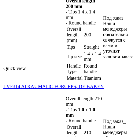
Overall length
200 mm
- Tips 1.4 x 1.4
mm
Под заказ_
- Round handle
Наши
менеджеры
Overall
обязательно
length
200
свяжутся с
(mm)
вами и
Tips
Straight
уточнят
1.4 x 1.4
Tip size
условия заказа
mm
Handle
Round
Quick view
Type
handle
Material
Titanium
TVF314 ATRAUMATIC FORCEPS, DE BAKEY
Overall length 210
mm
- Tips
1.0 x 1.0
mm
- Round handle
Под заказ_
Наши
Overall
менеджеры
length
210