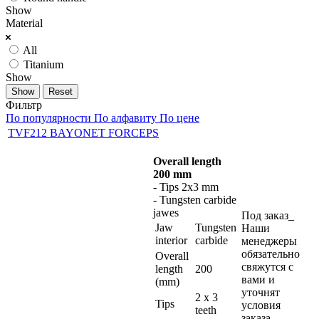
Show
Material
All
Titanium
Show
Reset
Фильтр
По популярности
По алфавиту
По цене
TVF212 BAYONET FORCEPS
Overall length
200 mm
- Tips 2x3 mm
- Tungsten carbide
jawes
Под заказ_
Jaw
Tungsten
Наши
interior
carbide
менеджеры
обязательно
Overall
свяжутся с
length
200
вами и
(mm)
уточнят
2 x 3
Tips
условия
teeth
заказа