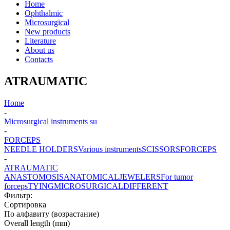
Home
Ophthalmic
Microsurgical
New products
Literature
About us
Contacts
ATRAUMATIC
Home
-
Microsurgical instruments su
-
FORCEPS
NEEDLE HOLDERS
Various instruments
SCISSORS
FORCEPS
-
ATRAUMATIC
ANASTOMOSIS
ANATOMICAL
JEWELERS
For tumor
forceps
TYING
MICROSURGICAL
DIFFERENT
Фильтр:
Сортировка
По алфавиту (возрастание)
Overall length (mm)