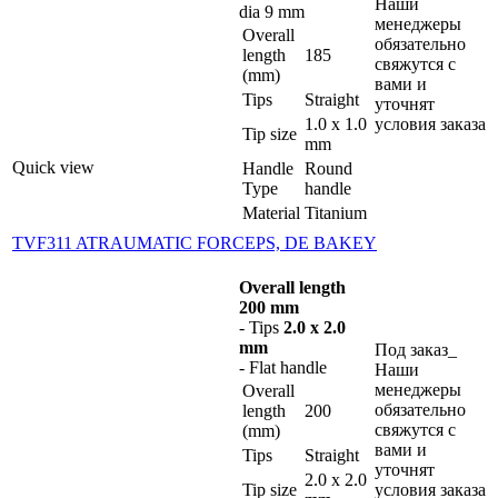
Наши
dia 9 mm
менеджеры
Overall
обязательно
length
185
свяжутся с
(mm)
вами и
Tips
Straight
уточнят
1.0 x 1.0
условия заказа
Tip size
mm
Quick view
Handle
Round
Type
handle
Material
Titanium
TVF311 ATRAUMATIC FORCEPS, DE BAKEY
Overall length
200 mm
- Tips
2.0 x 2.0
mm
Под заказ_
- Flat handle
Наши
менеджеры
Overall
обязательно
length
200
свяжутся с
(mm)
вами и
Tips
Straight
уточнят
2.0 x 2.0
Tip size
условия заказа