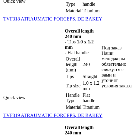
Quick view
Type
handle
Material
Titanium
TVF318 ATRAUMATIC FORCEPS, DE BAKEY
Overall length
240 mm
- Tips
1.0 x 1.2
mm
Под заказ_
- Flat handle
Наши
менеджеры
Overall
обязательно
length
240
свяжутся с
(mm)
вами и
Tips
Straight
уточнят
1.0 x 1.2
Tip size
условия заказа
mm
Handle
Flat
Quick view
Type
handle
Material
Titanium
TVF319 ATRAUMATIC FORCEPS, DE BAKEY
Overall length
240 mm