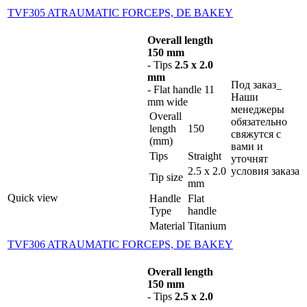
TVF305 ATRAUMATIC FORCEPS, DE BAKEY
Overall length
150 mm
- Tips
2.5 x 2.0
mm
Под заказ_
- Flat handle 11
Наши
mm wide
менеджеры
Overall
обязательно
length
150
свяжутся с
(mm)
вами и
Tips
Straight
уточнят
2.5 x 2.0
условия заказа
Tip size
mm
Quick view
Handle
Flat
Type
handle
Material
Titanium
TVF306 ATRAUMATIC FORCEPS, DE BAKEY
Overall length
150 mm
- Tips
2.5 x 2.0