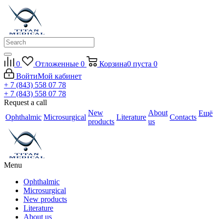
0
Отложенные
0
Корзина
0
пуста
0
Войти
Мой кабинет
+ 7 (843) 558 07 78
+ 7 (843) 558 07 78
Request a call
New
About
Ещё
Ophthalmic
Microsurgical
Literature
Contacts
products
us
Menu
Ophthalmic
Microsurgical
New products
Literature
About us