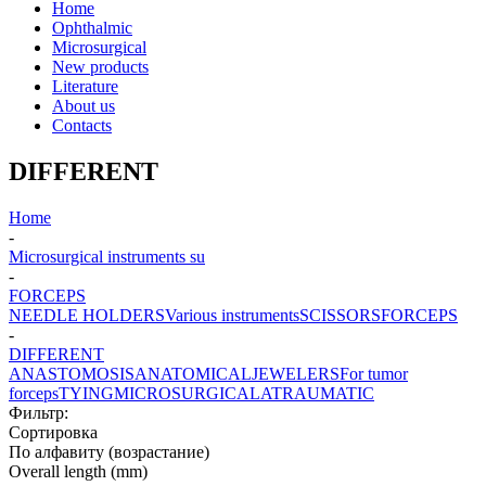
Home
Ophthalmic
Microsurgical
New products
Literature
About us
Contacts
DIFFERENT
Home
-
Microsurgical instruments su
-
FORCEPS
NEEDLE HOLDERS
Various instruments
SCISSORS
FORCEPS
-
DIFFERENT
ANASTOMOSIS
ANATOMICAL
JEWELERS
For tumor
forceps
TYING
MICROSURGICAL
ATRAUMATIC
Фильтр:
Сортировка
По алфавиту (возрастание)
Overall length (mm)