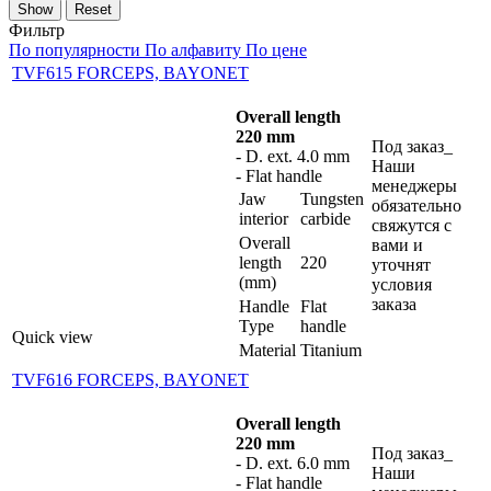
Reset
Фильтр
По популярности
По алфавиту
По цене
TVF615 FORCEPS, BAYONET
Overall length
220 mm
Под заказ_
- D. ext. 4.0 mm
Наши
- Flat handle
менеджеры
Jaw
Tungsten
обязательно
interior
carbide
свяжутся с
Overall
вами и
length
220
уточнят
(mm)
условия
заказа
Handle
Flat
Type
handle
Quick view
Material
Titanium
TVF616 FORCEPS, BAYONET
Overall length
220 mm
Под заказ_
- D. ext. 6.0 mm
Наши
- Flat handle