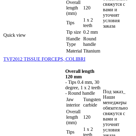
Overall
свяжутся с
length
120
вами и
(mm)
уточнят
1 x 2
условия
Tips
teeth
заказа
Tip size
0.2 mm
Quick view
Handle
Round
Type
handle
Material
Titanium
TVF2012 TISSUE FORCEPS, COLIBRI
Overall length
120 mm
- Tips 0.4 mm, 30
degree, 1 x 2 teeth
Под заказ_
- Round handle
Наши
Jaw
Tungsten
менеджеры
interior
carbide
обязательно
Overall
свяжутся с
length
120
вами и
(mm)
уточнят
1 x 2
условия
Tips
teeth
заказа