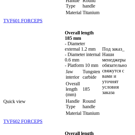
Handle
Round
Type
handle
Material
Titanium
TVF601 FORCEPS
Overall length
185 mm
- Diameter
external 1.2 mm
Под заказ_
- Diameter internal
Наши
0.6 mm
менеджеры
- Platform 10 mm
обязательно
свяжутся с
Jaw
Tungsten
вами и
interior
carbide
уточнят
Overall
условия
length
185
заказа
(mm)
Handle
Round
Quick view
Type
handle
Material
Titanium
TVF602 FORCEPS
Overall length