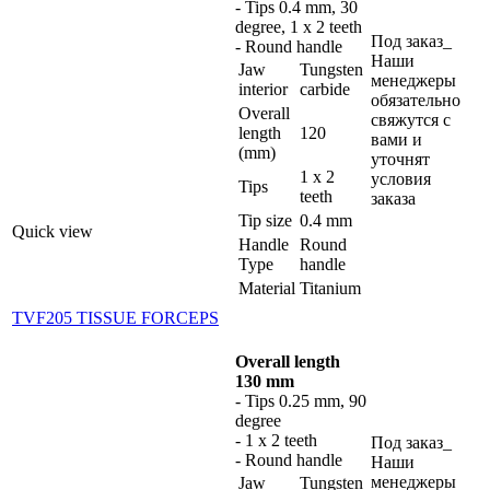
- Tips 0.4 mm, 30
degree, 1 x 2 teeth
Под заказ_
- Round handle
Наши
Jaw
Tungsten
менеджеры
interior
carbide
обязательно
Overall
свяжутся с
length
120
вами и
(mm)
уточнят
1 x 2
условия
Tips
teeth
заказа
Tip size
0.4 mm
Quick view
Handle
Round
Type
handle
Material
Titanium
TVF205 TISSUE FORCEPS
Overall length
130 mm
- Tips 0.25 mm, 90
degree
- 1 x 2 teeth
Под заказ_
- Round handle
Наши
менеджеры
Jaw
Tungsten