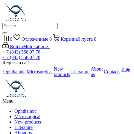
0
Отложенные
0
Корзина
0
пуста
0
Войти
Мой кабинет
+ 7 (843) 558 07 78
+ 7 (843) 558 07 78
Request a call
New
About
Ещё
Ophthalmic
Microsurgical
Literature
Contacts
products
us
Menu
Ophthalmic
Microsurgical
New products
Literature
About us