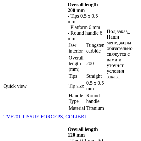
Overall length
200 mm
- Tips 0.5 x 0.5
mm
- Platform 6 mm
Под заказ_
- Round handle 6
Наши
mm
менеджеры
Jaw
Tungsten
обязательно
interior
carbide
свяжутся с
Overall
вами и
length
200
уточнят
(mm)
условия
Tips
Straight
заказа
0.5 x 0.5
Tip size
Quick view
mm
Handle
Round
Type
handle
Material
Titanium
TVF201 TISSUE FORCEPS, COLIBRI
Overall length
120 mm
- Tips 0.1 mm, 30