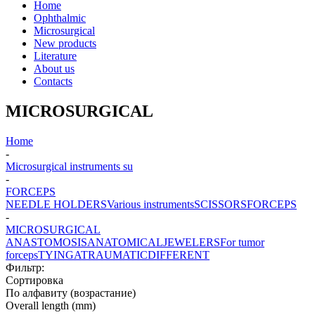
Home
Ophthalmic
Microsurgical
New products
Literature
About us
Contacts
MICROSURGICAL
Home
-
Microsurgical instruments su
-
FORCEPS
NEEDLE HOLDERS
Various instruments
SCISSORS
FORCEPS
-
MICROSURGICAL
ANASTOMOSIS
ANATOMICAL
JEWELERS
For tumor
forceps
TYING
ATRAUMATIC
DIFFERENT
Фильтр:
Сортировка
По алфавиту (возрастание)
Overall length (mm)