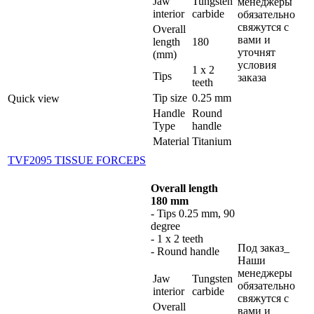
Jaw
Tungsten
менеджеры
interior
carbide
обязательно
свяжутся с
Overall
вами и
length
180
уточнят
(mm)
условия
1 x 2
Tips
заказа
teeth
Tip size
0.25 mm
Quick view
Handle
Round
Type
handle
Material
Titanium
TVF2095 TISSUE FORCEPS
Overall length
180 mm
- Tips 0.25 mm, 90
degree
- 1 x 2 teeth
Под заказ_
- Round handle
Наши
менеджеры
Jaw
Tungsten
обязательно
interior
carbide
свяжутся с
Overall
вами и