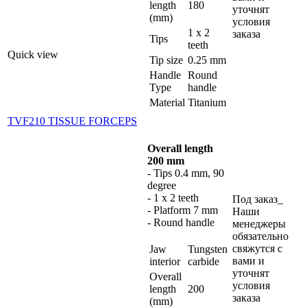
length
180
уточнят
(mm)
условия
1 x 2
заказа
Tips
teeth
Quick view
Tip size
0.25 mm
Handle
Round
Type
handle
Material
Titanium
TVF210 TISSUE FORCEPS
Overall length
200 mm
- Tips 0.4 mm, 90
degree
- 1 x 2 teeth
Под заказ_
- Platform 7 mm
Наши
- Round handle
менеджеры
обязательно
свяжутся с
Jaw
Tungsten
вами и
interior
carbide
уточнят
Overall
условия
length
200
заказа
(mm)