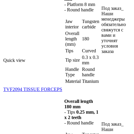
- Platform 8 mm
Под заказ_
- Round handle
Наши
менеджеры
Jaw
Tungsten
обязательно
interior
carbide
свяжутся с
Overall
вами и
length
180
уточнят
(mm)
условия
Tips
Curved
заказа
0.3 x 0.3
Tip size
Quick view
mm
Handle
Round
Type
handle
Material
Titanium
TVF2094 TISSUE FORCEPS
Overall length
180 mm
- Tips
0.25 mm, 1
x 2 teeth
- Round handle
Под заказ_
Наши