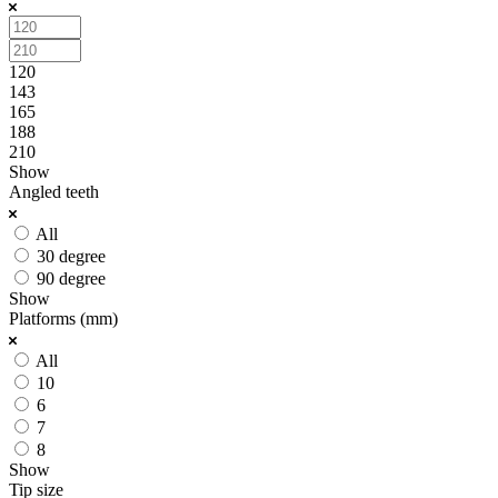
120
143
165
188
210
Show
Angled teeth
All
30 degree
90 degree
Show
Platforms (mm)
All
10
6
7
8
Show
Tip size