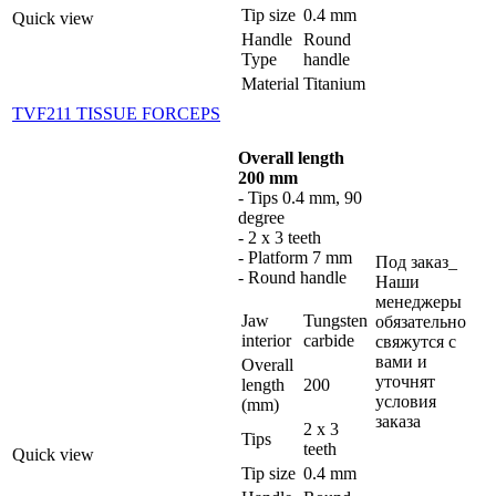
Tip size
0.4 mm
Quick view
Handle
Round
Type
handle
Material
Titanium
TVF211 TISSUE FORCEPS
Overall length
200 mm
- Tips 0.4 mm, 90
degree
- 2 x 3 teeth
- Platform 7 mm
Под заказ_
- Round handle
Наши
менеджеры
Jaw
Tungsten
обязательно
interior
carbide
свяжутся с
вами и
Overall
уточнят
length
200
условия
(mm)
заказа
2 x 3
Tips
teeth
Quick view
Tip size
0.4 mm