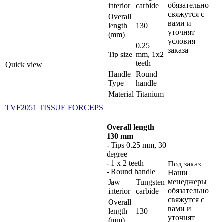
обязательно
interior
carbide
свяжутся с
Overall
вами и
length
130
уточнят
(mm)
условия
0.25
заказа
Tip size
mm, 1x2
teeth
Quick view
Handle
Round
Type
handle
Material
Titanium
TVF2051 TISSUE FORCEPS
Overall length
130 mm
- Tips 0.25 mm, 30
degree
- 1 x 2 teeth
Под заказ_
- Round handle
Наши
менеджеры
Jaw
Tungsten
обязательно
interior
carbide
свяжутся с
Overall
вами и
length
130
уточнят
(mm)