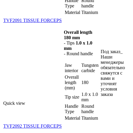
Handle
Round
Type
handle
Material
Titanium
TVF2091 TISSUE FORCEPS
Overall length
180 mm
- Tips
1.0 x 1.0
mm
Под заказ_
- Round handle
Наши
менеджеры
Jaw
Tungsten
обязательно
interior
carbide
свяжутся с
Overall
вами и
length
180
уточнят
(mm)
условия
1.0 x 1.0
заказа
Tip size
mm
Quick view
Handle
Round
Type
handle
Material
Titanium
TVF2092 TISSUE FORCEPS