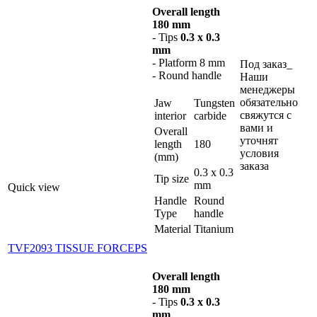
Overall length
180 mm
- Tips
0.3 x 0.3
mm
- Platform 8 mm
Под заказ_
- Round handle
Наши
менеджеры
обязательно
Jaw
Tungsten
свяжутся с
interior
carbide
вами и
Overall
уточнят
length
180
условия
(mm)
заказа
0.3 x 0.3
Tip size
mm
Quick view
Handle
Round
Type
handle
Material
Titanium
TVF2093 TISSUE FORCEPS
Overall length
180 mm
- Tips
0.3 x 0.3
mm