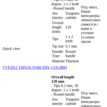
degree, 1 x 2 teeth
Под заказ_
- Round handle
Наши
Jaw
Tungsten
менеджеры
interior
carbide
обязательно
Overall
свяжутся с
length
120
вами и
(mm)
уточнят
1 x 2
условия
Tips
teeth
заказа
Tip size
0.1 mm
Quick view
Handle
Round
Type
handle
Material
Titanium
TVF2011 TISSUE FORCEPS, COLIBRI
Overall length
120 mm
- Tips 0.2 mm, 30
degree, 1 x 2 teeth
Под заказ_
- Round handle
Наши
Jaw
Tungsten
менеджеры
interior
carbide
обязательно