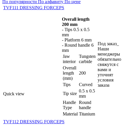
По популярности
По алфавиту
По цене
TVF111 DRESSING FORCEPS
Overall length
200 mm
- Tips 0.5 x 0.5
mm
- Platform 6 mm
Под заказ_
- Round handle 6
Наши
mm
менеджеры
Jaw
Tungsten
обязательно
interior
carbide
свяжутся с
Overall
вами и
length
200
уточнят
(mm)
условия
Tips
Curved
заказа
0.5 x 0.5
Tip size
Quick view
mm
Handle
Round
Type
handle
Material
Titanium
TVF112 DRESSING FORCEPS