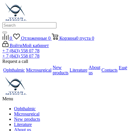
0
Отложенные
0
Корзина
0
пуста
0
Войти
Мой кабинет
+ 7 (843) 558 07 78
+ 7 (843) 558 07 78
Request a call
New
About
Ещё
Ophthalmic
Microsurgical
Literature
Contacts
products
us
Menu
Ophthalmic
Microsurgical
New products
Literature
About us